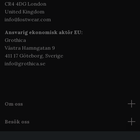
CR4 4DG London
United Kingdom
info@lostwear.com
Ansvarig ekonomisk aktör EU:
Grothica
Västra Hamngatan 9
411 17 Göteborg,
Sverige
info@grothica.se
Om oss
Besök oss
Läs mer