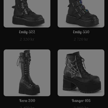
Emily-322
Emily-330
2 320 kr
2 720 kr
Kera-200
Ranger-105
2 450 kr
2 080 kr