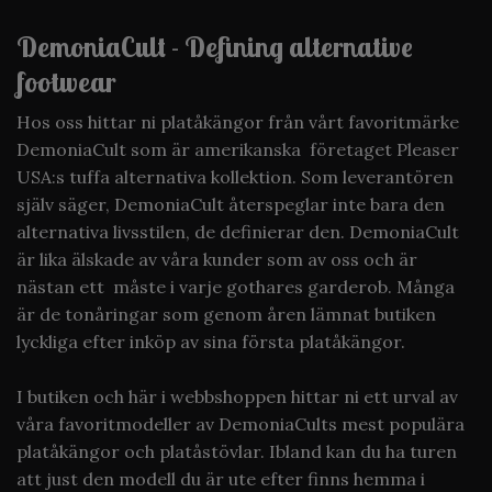
DemoniaCult - Defining alternative
footwear
Hos oss hittar ni platåkängor från vårt favoritmärke
DemoniaCult som är amerikanska företaget Pleaser
USA:s tuffa alternativa kollektion. Som leverantören
själv säger, DemoniaCult
återspeglar inte bara den
alternativa livsstilen, de definierar den
. DemoniaCult
är lika älskade av våra kunder som av oss och är
nästan ett måste i varje gothares garderob. Många
är de tonåringar som genom åren lämnat butiken
lyckliga efter inköp av sina första platåkängor.
I butiken och här i webbshoppen hittar ni ett urval av
våra favoritmodeller av DemoniaCults mest populära
platåkängor och platåstövlar. Ibland kan du ha turen
att just den modell du är ute efter finns hemma i