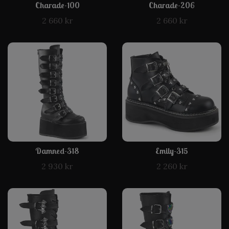
Charade-100
Charade-206
2 660 kr
2 660 kr
Damned-318
Emily-315
2 930 kr
2 260 kr