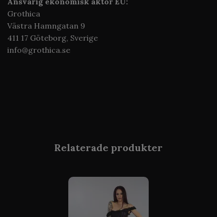
Ansvarig ekonomisk aktör EU:
Grothica
Västra Hamngatan 9
411 17 Göteborg,
Sverige
info@grothica.se