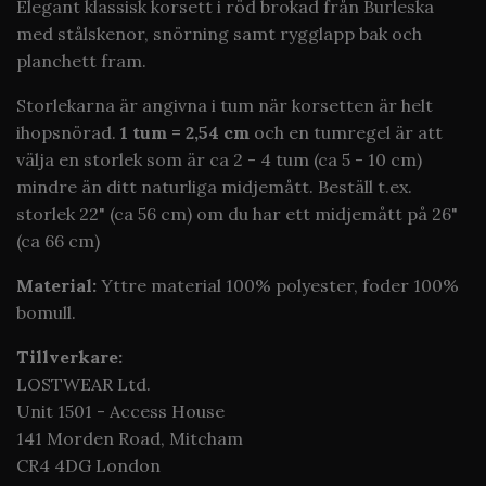
Elegant klassisk korsett i röd brokad från Burleska
med stålskenor, snörning samt rygglapp bak och
planchett fram.
Storlekarna är angivna i tum när korsetten är helt
ihopsnörad.
1 tum = 2,54 cm
och en tumregel är att
välja en storlek som är ca 2 - 4 tum (ca 5 - 10 cm)
mindre än ditt naturliga midjemått. Beställ t.ex.
storlek 22" (ca 56 cm) om du har ett midjemått på 26"
(ca 66 cm)
Material:
Yttre material 100% polyester, foder 100%
bomull.
Tillverkare:
LOSTWEAR Ltd.
Unit 1501 - Access House
141 Morden Road, Mitcham
CR4 4DG London