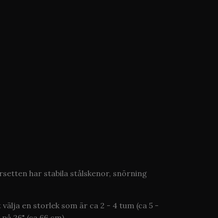
orsetten har stabila stålskenor, snörning
välja en storlek som är ca 2 - 4 tum (ca 5 -
 på 26" (ca 66 cm)