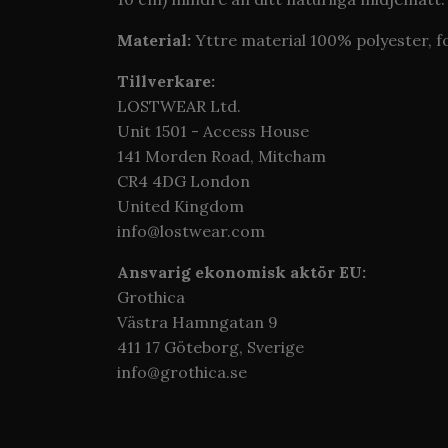
Material:
Yttre material 100% polyester, f
Tillverkare:
LOSTWEAR Ltd.
Unit 1501 - Access House
141 Morden Road, Mitcham
CR4 4DG London
United Kingdom
info@lostwear.com
Ansvarig ekonomisk aktör EU:
Grothica
Västra Hamngatan 9
411 17 Göteborg,
Sverige
info@grothica.se