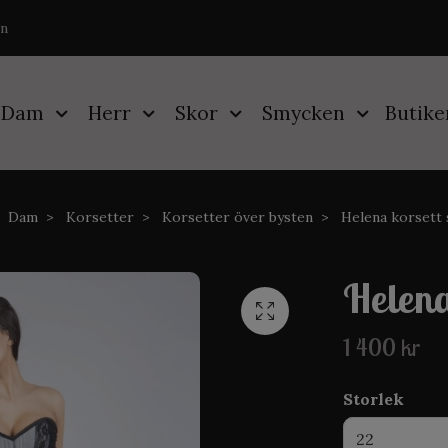
on
Dam
Herr
Skor
Smycken
Butike
Dam
Korsetter
Korsetter över bysten
Helena korsett 
Helena
1 400 kr
Storlek
22