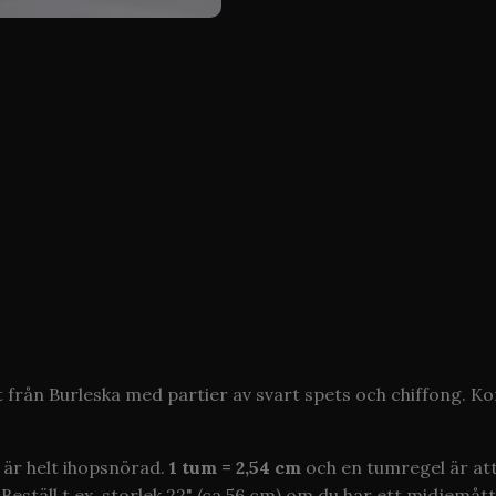
ft från Burleska med partier av svart spets och chiffong. K
 är helt ihopsnörad.
1 tum = 2,54 cm
och en tumregel är att 
Beställ t.ex. storlek 22" (ca 56 cm) om du har ett midjemått