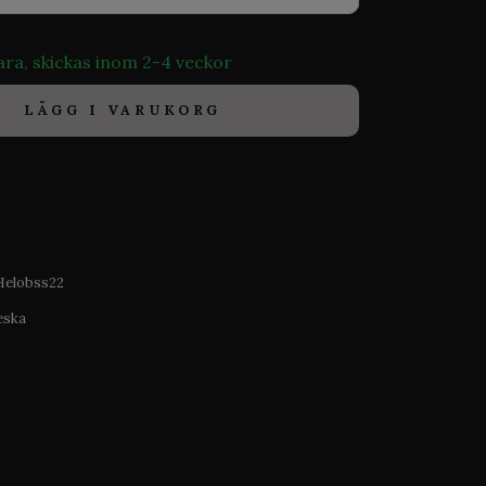
ara, skickas inom 2-4 veckor
LÄGG I VARUKORG
Helobss22
eska