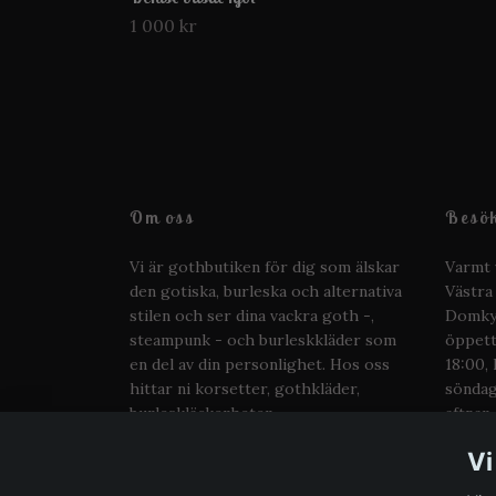
1 000 kr
Om oss
Besök
Vi är gothbutiken för dig som älskar
Varmt 
den gotiska, burleska och alternativa
Västra
stilen och ser dina vackra goth -,
Domkyr
steampunk - och burleskkläder som
öppett
en del av din personlighet. Hos oss
18:00, 
hittar ni korsetter, gothkläder,
söndag
burleskläckerheter,
aftnar.
steampunkoutfits, platåkängor,
Vi
smycken som rockar och andra
alternativa gobitar.