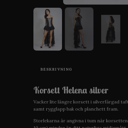
BESKRIVNING
Korsett Helena silver
Vacker lite längre korsett i silverfärgad ta
samt rygglapp bak och planchett fram.
Storlekarna är angivna i tum när korsetten
10 cm) mindre än ditt naturliga midjemått. 