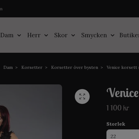
on
Dam
Herr
Skor
Smycken
Butike
Dam
Korsetter
Korsetter över bysten
Venice korsett 
Venice
1 100 kr
Storlek
22