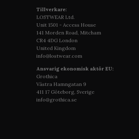
Tillverkare:
LOSTWEAR Ltd.
Unit 1501 - Access House
141 Morden Road, Mitcham
CR4 4DG London
United Kingdom
info@lostwear.com
Ansvarig ekonomisk aktör EU:
Grothica
Västra Hamngatan 9
411 17 Göteborg,
Sverige
info@grothica.se