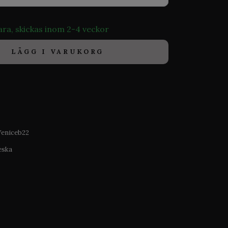
ara, skickas inom 2-4 veckor
LÄGG I VARUKORG
Veniceb22
eska