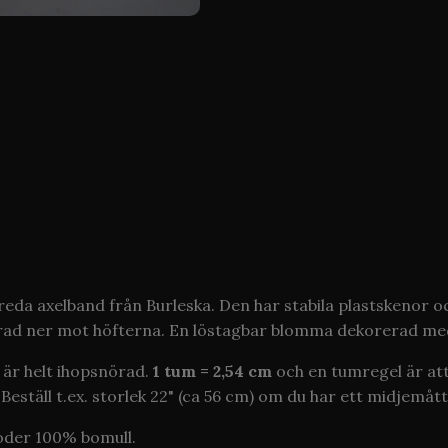
breda axelband från Burleska. Den har stabila plastskenor 
erad ner mot höfterna. En löstagbar blomma dekorerad med
 är helt ihopsnörad.
1 tum = 2,54 cm
och en tumregel är att 
Beställ t.ex. storlek 22" (ca 56 cm) om du har ett midjemått
oder 100% bomull.