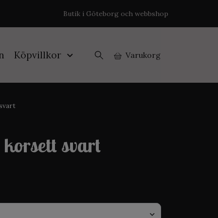
Butik i Göteborg och webbshop
n
Köpvillkor
Varukorg
svart
 korsett svart