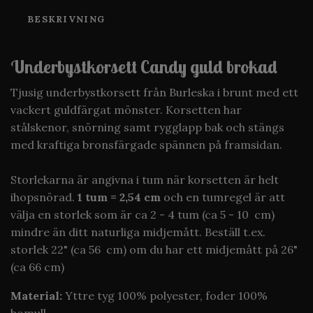
BESKRIVNING
Underbystkorsett Candy guld brokad
Tjusig underbystkorsett från Burleska i brunt med ett
vackert guldfärgat mönster. Korsetten har
stålskenor, snörning samt rygglapp bak och stängs
med kraftiga bronsfärgade spännen på framsidan.
Storlekarna är angivna i tum när korsetten är helt
ihopsnörad.
1 tum = 2,54 cm
och en tumregel är att
välja en storlek som är ca 2 - 4 tum (ca 5 - 10 cm)
mindre än ditt naturliga midjemått. Beställ t.ex.
storlek 22" (ca 56 cm) om du har ett midjemått på 26"
(ca 66 cm)
Material:
Yttre tyg 100% polyester, foder 100%
bomull.