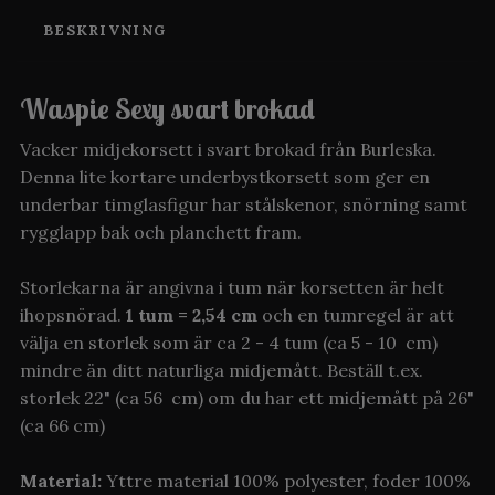
BESKRIVNING
Waspie Sexy svart brokad
Vacker midjekorsett i svart brokad från Burleska.
Denna lite kortare underbystkorsett som ger en
underbar timglasfigur har stålskenor, snörning samt
rygglapp bak och planchett fram.
Storlekarna är angivna i tum när korsetten är helt
ihopsnörad.
1 tum = 2,54 cm
och en tumregel är att
välja en storlek som är ca 2 - 4 tum (ca 5 - 10 cm)
mindre än ditt naturliga midjemått. Beställ t.ex.
storlek 22" (ca 56 cm) om du har ett midjemått på 26"
(ca 66 cm)
Material:
Yttre material 100% polyester, foder 100%