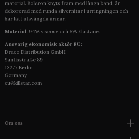
material. Boleron knyts fram med långa band, är
dekorerad med runda silvernitar i urringningen och
har lätt utsvängda ärmar.
Material:
94% viscose och 6% Elastane.
Ansvarig ekonomisk aktör EU:
Draco Distribution GmbH
Säntisstraße 89
12277 Berlin
Germany
eu@killstar.com
Om oss