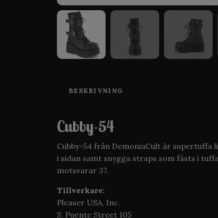
BESKRIVNING
Cubby-54
Cubby-54 från DemoniaCult är supertuffa l
i sidan samt snygga straps som fästs i tu
motsvarar 37.
Tillverkare:
Pleaser USA, Inc.
S. Puente Street 105