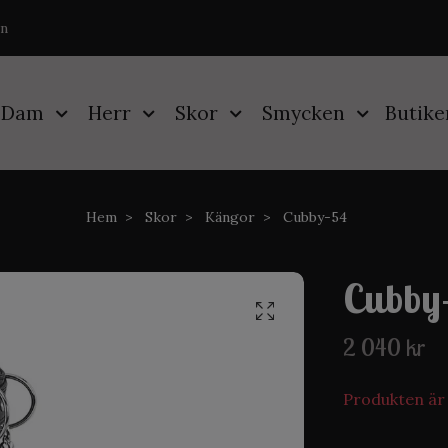
on
Dam
Herr
Skor
Smycken
Butike
Hem
Skor
Kängor
Cubby-54
Cubby
2 040 kr
Produkten är ty