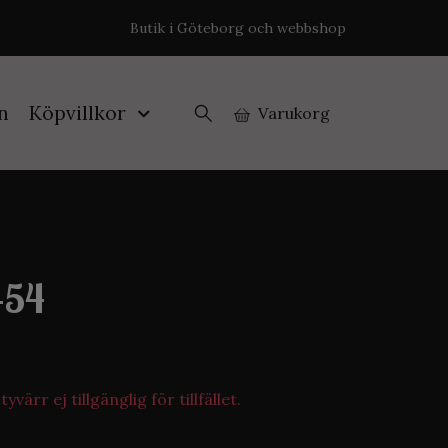
Butik i Göteborg och webbshop
n
Köpvillkor
Varukorg
-54
värr ej tillgänglig för tillfället.