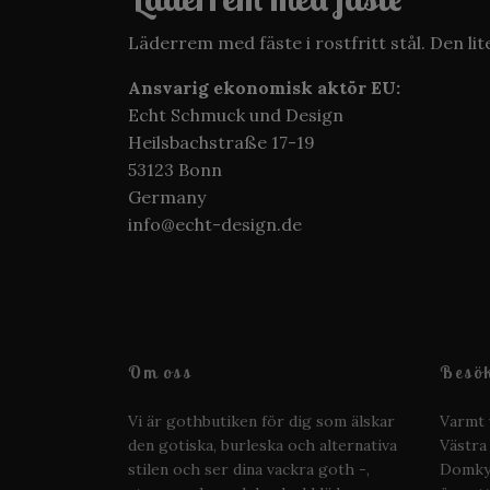
Läderrem med fäste i rostfritt stål. Den l
Ansvarig ekonomisk aktör EU:
Echt Schmuck und Design
Heilsbachstraße 17-19
53123 Bonn
Germany
info@echt-design.de
Om oss
Besök
Vi är gothbutiken för dig som älskar
Varmt 
den gotiska, burleska och alternativa
Västra
stilen och ser dina vackra goth -,
Domkyr