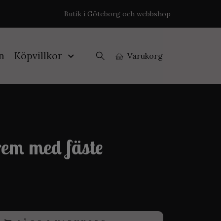
Butik i Göteborg och webbshop
n
Köpvillkor
Varukorg
em med fäste