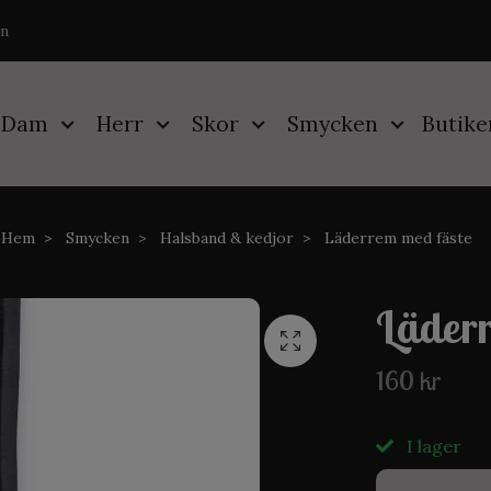
on
Dam
Herr
Skor
Smycken
Butike
Hem
Smycken
Halsband & kedjor
Läderrem med fäste
Läderr
160 kr
I lager