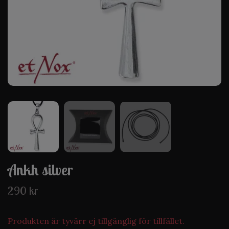
Ankh silver
290 kr
Produkten är tyvärr ej tillgänglig för tillfället.