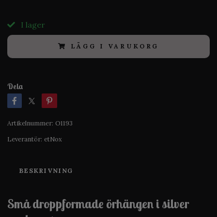
I lager
LÄGG I VARUKORG
Dela
Artikelnummer:
O1193
Leverantör:
etNox
BESKRIVNING
Små droppformade örhängen i silver